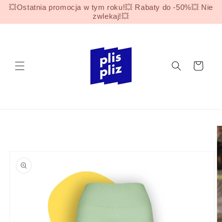
Przejdź
💥Ostatnia promocja w tym roku!💥 Rabaty do -50%💥 Nie
do
zwlekaj!💥
treści
Koszyk
Pomiń,
aby
przejść
do
informacji
o
produkcie