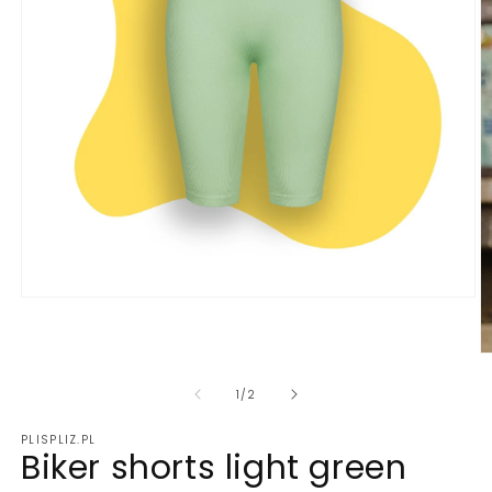
Otwórz
multimedia
1
w
O
oknie
m
modalnym
2
z
1
/
2
w
o
PLISPLIZ.PL
m
Biker shorts light green