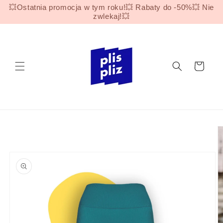
Przejdź
💥Ostatnia promocja w tym roku!💥 Rabaty do -50%💥 Nie
do
zwlekaj!💥
treści
Koszyk
Pomiń,
aby
przejść
do
informacji
o
produkcie