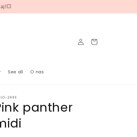
aj!💥
Zaloguj
Koszyk
się
y
See all
O nas
LLO-2A9E
Pink panther
midi