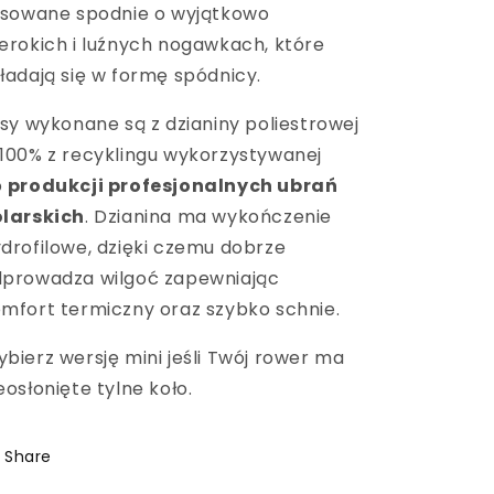
isowane spodnie o wyjątkowo
erokich i luźnych nogawkach, które
ładają się w formę spódnicy.
isy wykonane są z dzianiny poliestrowej
100% z recyklingu wykorzystywanej
o
produkcji profesjonalnych ubrań
olarskich
. Dzianina ma wykończenie
drofilowe, dzięki czemu dobrze
prowadza wilgoć zapewniając
mfort termiczny oraz szybko schnie.
bierz wersję mini jeśli Twój rower ma
eosłonięte tylne koło.
Share