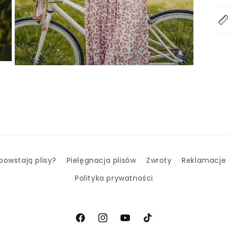
Otwórz
multimedia
3
w
oknie
modalnym
powstają plisy?
Pielęgnacja plisów
Zwroty
Reklamacje
Polityka prywatności
Facebook
Instagram
Youtube
TikTok