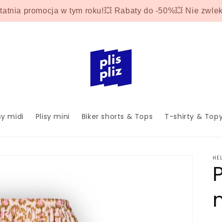
tatnia promocja w tym roku!💥 Rabaty do -50%💥 Nie zwlek
sy midi
Plisy mini
Biker shorts & Tops
T-shirty & Top
HE