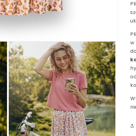
Pl
sz
uk
Pl
w 
d
k
hy
od
ko
Wy
ni